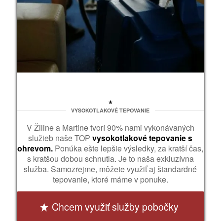
VYSOKOTLAKOVÉ TEPOVANIE
V Žiline a Martine tvorí 90% nami vykonávaných
služieb naše TOP
vysokotlakové tepovanie s
ohrevom.
Ponúka ešte lepšie výsledky, za kratší čas,
s kratšou dobou schnutia. Je to naša exkluzívna
služba. Samozrejme, môžete využiť aj štandardné
tepovanie, ktoré máme v ponuke.
Chcem využiť služby pobočky