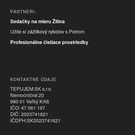
PARTNERI:
Sedačky na mieru Žilina
Užite si
zážitkový rybolov
s Petrom
Profesionálne čistiace prostriedky
KONTAKTNÉ ÚDAJE
TEPUJEM.SK s.r.o.
Nemocničná 20
990 01 Veľký Krtíš
IČO: 47 061 197
DIČ: 2023741621
IČDPH:SK2023741621