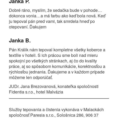
Janka P.
Dobré ráno, myslím, že sedačka bude v pohode…
dokonca vonia…a má farbu ako keď bola nová. Keď
ju tepoval pán pred vami, tak smrdela hneď po
otepovaní. Ďakujem
Janka B.
Pán Králik nám tepoval kompletne všetky koberce a
textílie v hoteli. S ich prácou sme boli nad mieru
spokojní po všetkých stránkach, aj čo do kvality
práce, aj so spôsobom komunikácie, korektnosťou a
rýchlosťou jednania. Ďakujeme a v každom prípade
môžeme len odporúčať.
JUDr. Jana Brezovanová, konateľka spoločnosti
Fidentia s.r.o., hotel Malvázia
Služby tepovania a čistenia vykonáva v Malackách
spoločnosť Paresia s.r.o., Sološnica 286, 906 37