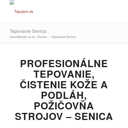
Tepovanie Senica
Nachádzate sa tu:
Domov
/
Tepovanie Senica
PROFESIONÁLNE
TEPOVANIE,
ČISTENIE KOŽE A
PODLÁH,
POŽIČOVŇA
STROJOV – SENICA