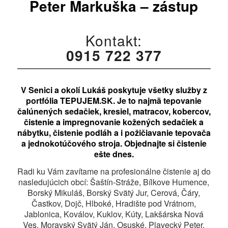
Peter Markuška – zástup
Kontakt:
0915 722 377
V Senici a okolí Lukáš poskytuje všetky služby z
portfólia TEPUJEM.SK. Je to najmä tepovanie
čalúnených sedačiek, kresiel, matracov, kobercov,
čistenie a impregnovanie kožených sedačiek a
nábytku, čistenie podláh a i požičiavanie tepovača
a jednokotúčového stroja. Objednajte si čistenie
ešte dnes.
Radi ku Vám zavítame na profesionálne čistenie aj do
nasledujúcich obcí: Šaštín-Stráže, Bílkove Humence,
Borský Mikuláš, Borský Svätý Jur, Cerová, Čáry,
Častkov, Dojč, Hlboké, Hradište pod Vrátnom,
Jablonica, Koválov, Kuklov, Kúty, Lakšárska Nová
Ves, Moravský Svätý Ján, Osuské, Plavecký Peter,